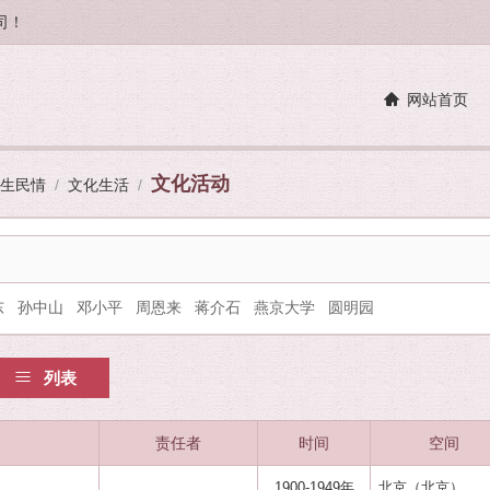
司！
网站首页
文化活动
生民情
/
文化生活
/
东
孙中山
邓小平
周恩来
蒋介石
燕京大学
圆明园
列表
责任者
时间
空间
1900-1949年
北京（北京）