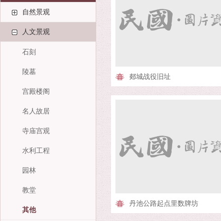
自然景观
人文景观
石刻
陵墓
郯城战役旧址
宫殿楼阁
名人故居
寺庙宫观
水利工程
园林
教堂
丹池公路起点里数牌坊
其他