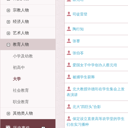
宗教人物
司徒雷登
经济人物
陶行知
艺术人物
张謇
教育人物
张伯苓
小学及幼教
爱国女子中学创办人蔡元培
初高中
被捕学生获释
大学
北大教授许德珩在学生集会上发
社会教育
表演讲
职业教育
北大“四巨头”合影
其他类人物
保定设立直隶高等农学堂的学生
们在实习播种
历史事件