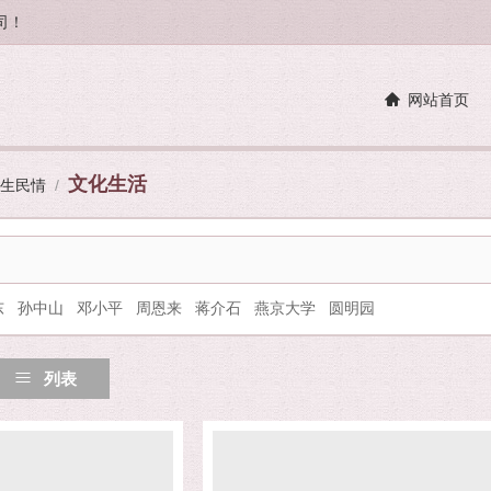
司！
网站首页
文化生活
生民情
/
东
孙中山
邓小平
周恩来
蒋介石
燕京大学
圆明园
列表