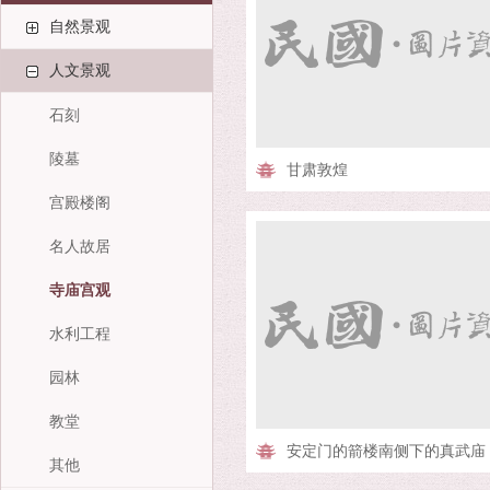
自然景观
人文景观
石刻
陵墓
甘肃敦煌
宫殿楼阁
名人故居
寺庙宫观
水利工程
园林
教堂
安定门的箭楼南侧下的真武庙
其他